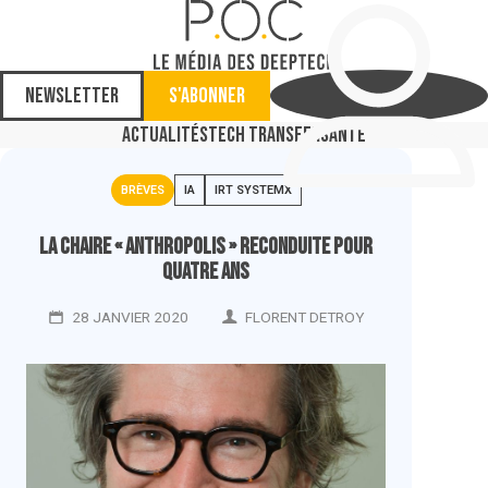
Newsletter
S'abonner
Actualités
Tech Transfer
Santé
BRÈVES
IA
IRT SYSTEMX
La chaire « Anthropolis » reconduite pour
quatre ans
28 JANVIER 2020
FLORENT DETROY