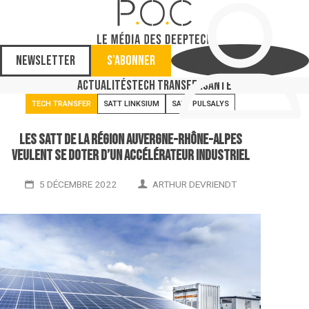
Newsletter
S'abonner
Actualités
Tech Transfer
Santé
TECH TRANSFER
SATT LINKSIUM
SATT PULSALYS
Les Satt de la région Auvergne-Rhône-Alpes
veulent se doter d’un accélérateur industriel
5 DÉCEMBRE 2022
ARTHUR DEVRIENDT