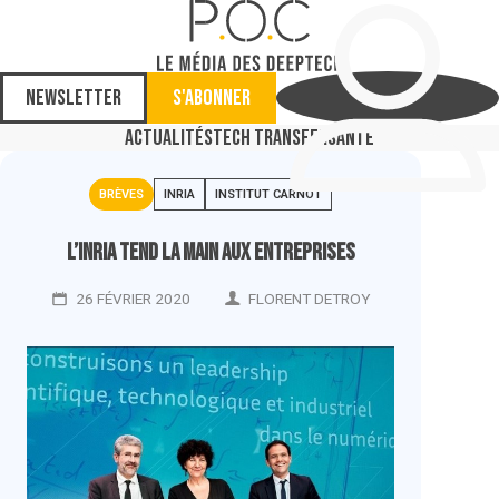
Newsletter
S'abonner
Actualités
Tech Transfer
Santé
BRÈVES
INRIA
INSTITUT CARNOT
L’Inria tend la main aux entreprises
26 FÉVRIER 2020
FLORENT DETROY