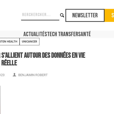
Newsletter
S
Actualités
Tech Transfer
Santé
NTEN HEALTH
UNICANCER
 s’allient autour des données en vie
réelle
023
BENJAMIN ROBERT