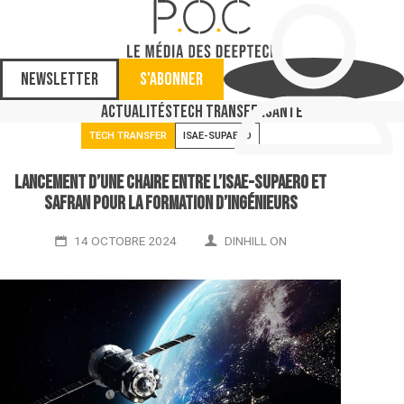
Newsletter
S'abonner
Actualités
Tech Transfer
Santé
TECH TRANSFER
ISAE-SUPAERO
Lancement d’une chaire entre l’ISAE-Supaero et
Safran pour la formation d’ingénieurs
14 OCTOBRE 2024
DINHILL ON