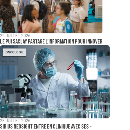
29 JUILLET 2026
Le PUI Saclay partage l’information pour innover
ONCOLOGIE
28 JUILLET 2026
Sirius NeoSight entre en clinique avec ses «