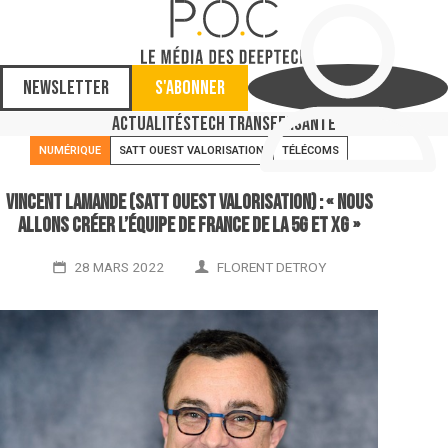
Newsletter
S'abonner
Actualités
Tech Transfer
Santé
NUMÉRIQUE
SATT OUEST VALORISATION
TÉLÉCOMS
Vincent Lamande (Satt Ouest Valorisation) : « nous
allons créer l’équipe de France de la 5G et xG »
28 MARS 2022
FLORENT DETROY